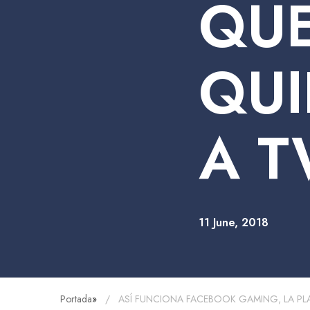
QUE
QUI
A T
11 June, 2018
Portada
»
ASÍ FUNCIONA FACEBOOK GAMING, LA PL