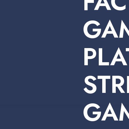
FA
GAM
PLA
STR
GAM