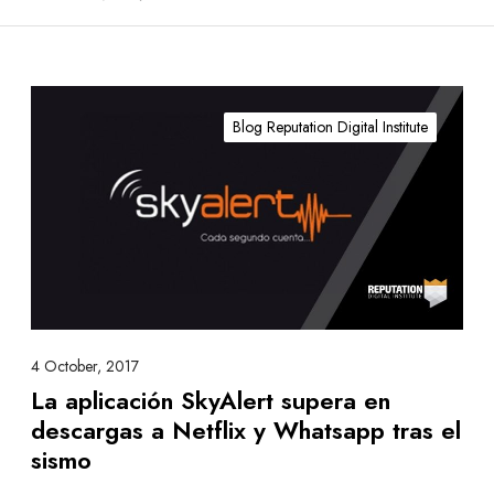
L
a
Blog Reputation Digital Institute
a
p
l
i
c
a
c
i
ó
4 October, 2017
n
La aplicación SkyAlert supera en
S
descargas a Netflix y Whatsapp tras el
k
sismo
y