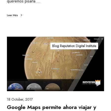
e
queremos pisarla.…
n
o
Leer Más
e
n
M
a
G
r
o
Blog Reputation Digital Institute
t
o
e
g
l
e
M
a
p
s
p
18 October, 2017
e
Google Maps permite ahora viajar y
r