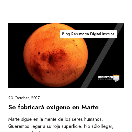
S
e
Blog Reputation Digital Institute
f
a
b
r
i
c
a
r
á
20 October, 2017
o
Se fabricará oxígeno en Marte
x
í
Marte sigue en la mente de los seres humanos.
g
Queremos llegar a su roja superficie. No sólo llegar,