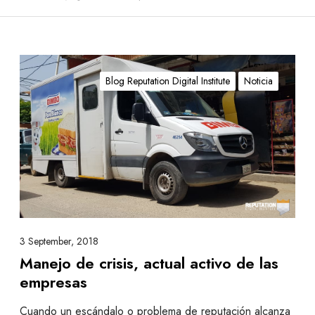
M
a
Blog Reputation Digital Institute
Noticia
n
e
j
o
d
e
c
r
i
3 September, 2018
s
Manejo de crisis, actual activo de las
i
empresas
s
,
Cuando un escándalo o problema de reputación alcanza