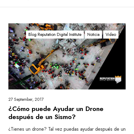
¿
C
Blog Reputation Digital Institute
Noticia
Video
ó
m
o
p
u
e
d
e
A
27 September, 2017
y
¿Cómo puede Ayudar un Drone
u
después de un Sismo?
d
a
¿Tienes un drone? Tal vez puedas ayudar después de un