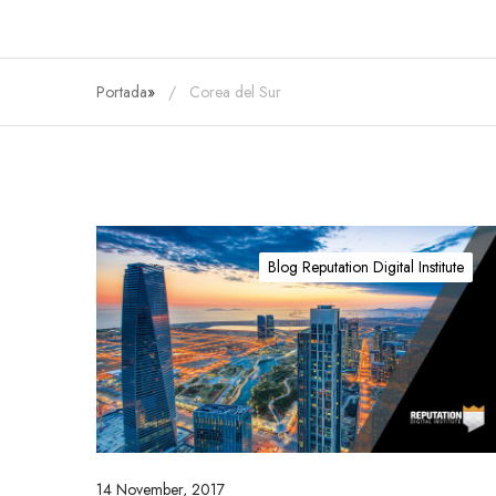
Portada
»
Corea del Sur
S
o
Blog Reputation Digital Institute
n
g
d
o
,
u
n
e
14 November, 2017