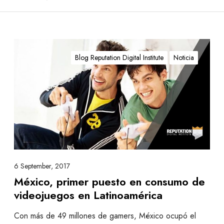
M
é
Blog Reputation Digital Institute
Noticia
x
i
c
o
,
p
r
i
m
6 September, 2017
e
México, primer puesto en consumo de
r
videojuegos en Latinoamérica
p
u
Con más de 49 millones de gamers, México ocupó el